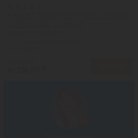
YUHAI HOT SPRING RESORT HOTEL (EX. YUHAI
INTERNATIONAL RESORT) 4*
Хайнань из города Алматы
с 11.08 на 8 дней, Завтрак включен
На 1 человека
от 280,509 ₸
ПОДРОБНЕЕ
от 236,371 ₸
Оставьте номер