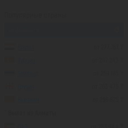
Популярные страны
из Шымкента
Египет
от 277 767 ₸
Турция
от 247 243 ₸
Таиланд
от 259 185 ₸
Грузия
от 263 473 ₸
Вьетнам
от 296 825 ₸
Вылет из Алматы
ОАЭ
от 253 944 ₸