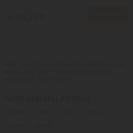
от 297,416 ₸
ПОДРОБНЕЕ
от 250,711 ₸
1
2
3
4
5
Китай. Туры в Гуанчжоу из Шымкента. Онлайн поиск туров
по всем направлениям. Горящие путевки от надежных
туроператоров. Лечение в Китае.
КИТАЙ (ХАЙНАНЬ). РЕГИОНЫ
Хайнань
Пекин
Санья
Гуанчжоу
Шэньян
Шанхай