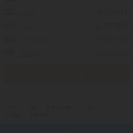
Египет
от 215 829 ₸
Турция
от 255 558 ₸
Мальдивы
от 589 838 ₸
Таиланд
от 318 265 ₸
Еще 8 стран
*(Цена указана за 1 человека, при 2-х местном размещении)
Главная
Туры
Китай (Хайнань)
Регионы
Гуанчжоу
Шымкент