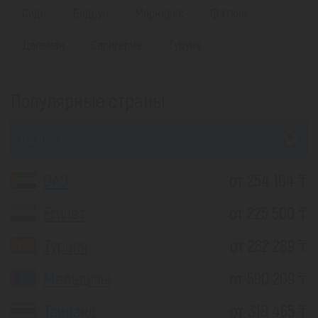
Сиде
Бодрум
Мармарис
Фетхие
Даламан
Саригерме
Турунч
Популярные страны
из Алматы
ОАЭ
от 254 104 ₸
Египет
от 225 500 ₸
Турция
от 262 289 ₸
Мальдивы
от 590 209 ₸
Таиланд
от 318 465 ₸