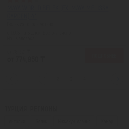
MAYA WORLD BELEK (EX. MAYA MELISSA
GARDEN) 4*
Белек из города Астана
с 13.08 на 8 дней, Все включено
На 1 человека
от 781,324 ₸
ПОДРОБНЕЕ
от 774,950 ₸
1
2
3
4
ТУРЦИЯ. РЕГИОНЫ
Анталия
Белек
Инжекум-Аланья
Кемер