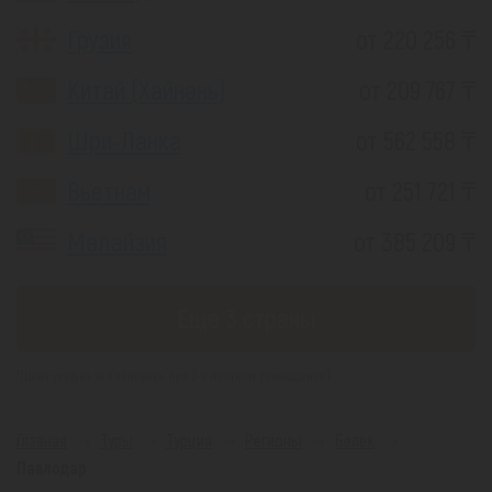
Грузия
от 220 256 ₸
Китай (Хайнань)
от 209 767 ₸
Шри-Ланка
от 562 558 ₸
Вьетнам
от 251 721 ₸
Малайзия
от 385 209 ₸
Еще 3 страны
*(Цена указана за 1 человека, при 2-х местном размещении)
Главная
Туры
Турция
Регионы
Белек
Павлодар