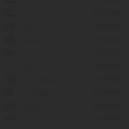
Египет
от 247 099 ₸
Турция
от 244 128 ₸
Мальдивы
от 581 634 ₸
Таиланд
от 291 292 ₸
Грузия
от 219 538 ₸
Китай (Хайнань)
от 229 992 ₸
Шри-Ланка
от 560 726 ₸
Вьетнам
от 244 248 ₸
Малайзия
от 383 954 ₸