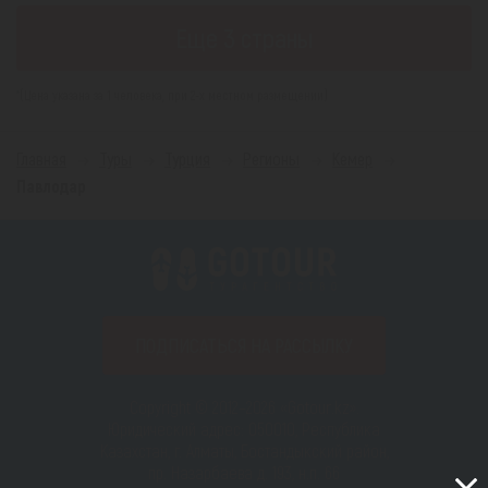
Еще 3 страны
*(Цена указана за 1 человека, при 2-х местном размещении)
Главная
Туры
Турция
Регионы
Кемер
Павлодар
ПОДПИСАТЬСЯ НА РАССЫЛКУ
Copyright © 2012–2026 «Gotour.kz».
Юридический адрес: 050010, Республика
Казахстан, г. Алматы, Бостандыкский район,
пр. Назарбаева д. 193, н.п. 66