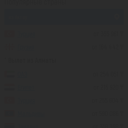
Популярные страны
из Актау
Турция
от 355 961 ₸
Грузия
от 164 442 ₸
Вылет из Алматы
ОАЭ
от 254 051 ₸
Египет
от 215 920 ₸
Турция
от 255 604 ₸
Мальдивы
от 590 086 ₸
Таиланд
от 318 398 ₸