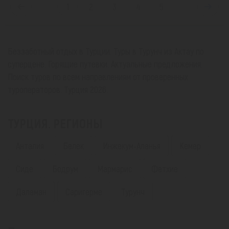
1
2
3
4
5
Беззаботный отдых в Турции. Туры в Турунч из Актау по
суперцене. Горящие путевки. Актуальные предложения.
Поиск туров по всем направлениям от проверенных
туроператоров. Турция 2026.
ТУРЦИЯ. РЕГИОНЫ
Анталия
Белек
Инжекум-Аланья
Кемер
Сиде
Бодрум
Мармарис
Фетхие
Даламан
Саригерме
Турунч