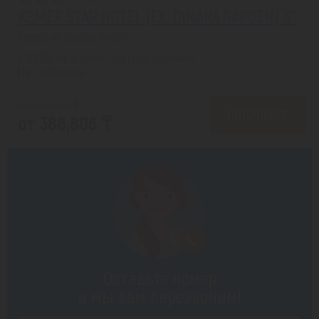
KEMER STAR HOTEL (EX. DINARA GARDEN) 3*
Кемер из города Актау
с 23.08 на 8 дней, Завтрак включен
На 1 человека
от 485,704 ₸
ПОДРОБНЕЕ
от 388,806 ₸
Оставьте номер
и мы вам перезвоним!