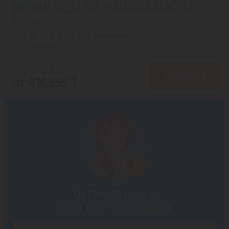
BARHAN HOTEL (EX. MALDIVES BEACH) 3*
Аланья из города Актау
с 23.08 на 8 дней, Все включено
На 1 человека
от 517,586 ₸
ПОДРОБНЕЕ
от 416,556 ₸
Оставьте номер
и мы вам перезвоним!