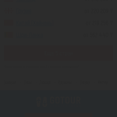
Грузия
от 220 209 ₸
Китай (Хайнань)
от 219 256 ₸
Шри-Ланка
от 562 440 ₸
Еще 5 стран
*(Цена указана за 1 человека, при 2-х местном размещении)
Главная
Туры
Турция
Регионы
Турунч
Актау