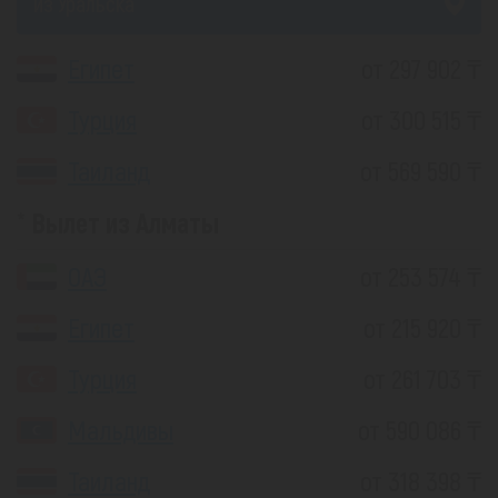
из Уральска
Египет
от 297 902 ₸
Турция
от 300 515 ₸
Таиланд
от 569 590 ₸
Вылет из Алматы
ОАЭ
от 253 574 ₸
Египет
от 215 920 ₸
Турция
от 261 703 ₸
Мальдивы
от 590 086 ₸
Таиланд
от 318 398 ₸