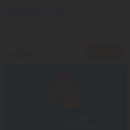
BARHAN BEACH HOTEL 3*
Аланья из города Уральск
с 24.08 на 5 дней, Все включено
На 1 человека
от 406,972 ₸
ПОДРОБНЕЕ
от 323,437 ₸
Оставьте номер
и мы вам перезвоним!