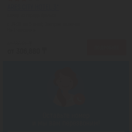
ARES CITY HOTEL 3*
Кемер из города Уральск
с 24.08 на 5 дней, Завтрак включен
На 1 человека
от 388,120 ₸
ПОДРОБНЕЕ
от 306,880 ₸
Оставьте номер
и мы вам перезвоним!