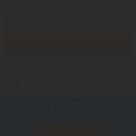
Грузия
от 220 209 ₸
Китай (Хайнань)
от 212 583 ₸
Еще 6 стран
*(Цена указана за 1 человека, при 2-х местном размещении)
Главная
Туры
Турция
Регионы
Турунч
Уральск
ПОДПИСАТЬСЯ НА РАССЫЛКУ