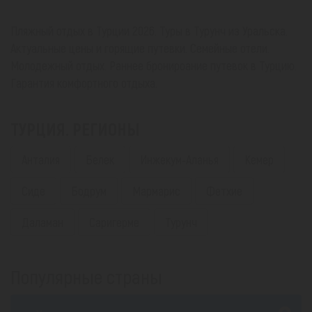
Пляжный отдых в Турции 2026. Туры в Турунч из Уральска.
Актуальные цены и горящие путевки. Семейные отели.
Молодежный отдых. Раннее бронироание путевок в Турцию.
Гарантия комфортного отдыха.
ТУРЦИЯ. РЕГИОНЫ
Анталия
Белек
Инжекум-Аланья
Кемер
Сиде
Бодрум
Мармарис
Фетхие
Даламан
Саригерме
Турунч
Популярные страны