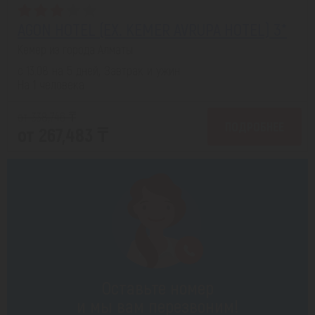
AGON HOTEL (EX. KEMER AVRUPA HOTEL) 3*
Кемер из города Алматы
с 13.08 на 5 дней, Завтрак и ужин
На 1 человека
от 338,746 ₸
ПОДРОБНЕЕ
от 267,483 ₸
Оставьте номер
и мы вам перезвоним!