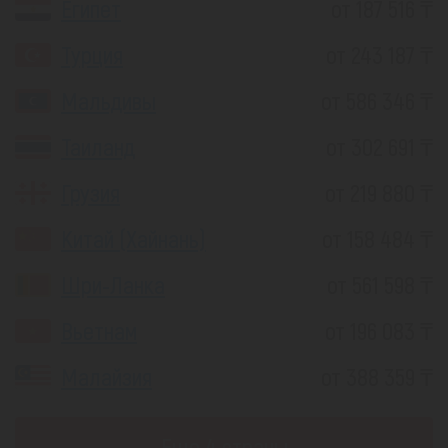
Египет
от 187 516 ₸
Турция
от 243 187 ₸
Мальдивы
от 586 346 ₸
Таиланд
от 302 691 ₸
Грузия
от 219 880 ₸
Китай (Хайнань)
от 158 484 ₸
Шри-Ланка
от 561 598 ₸
Вьетнам
от 196 083 ₸
Малайзия
от 388 359 ₸
Еще 4 страны