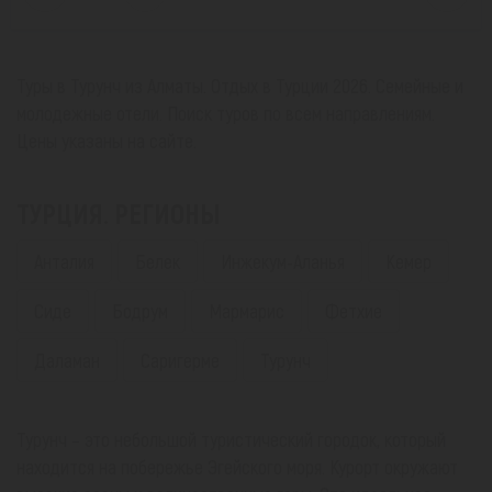
Туры в Турунч из Алматы. Отдых в Турции 2026. Семейные и
молодежные отели. Поиск туров по всем направлениям.
Цены указаны на сайте.
ТУРЦИЯ. РЕГИОНЫ
Анталия
Белек
Инжекум-Аланья
Кемер
Сиде
Бодрум
Мармарис
Фетхие
Даламан
Саригерме
Турунч
Турунч – это небольшой туристический городок, который
находится на побережье Эгейского моря. Курорт окружают