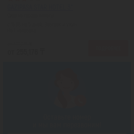
GAZIPASA STAR HOTEL 3*
Сиде из города Алматы
с 13.08 на 5 дней, Завтрак и ужин
На 1 человека
от 323,235 ₸
ПОДРОБНЕЕ
от 255,176 ₸
Оставьте номер
и мы вам перезвоним!