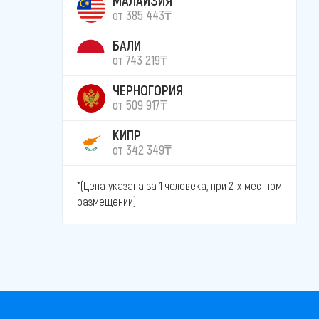
от 385 443₸
БАЛИ
от 743 219₸
ЧЕРНОГОРИЯ
от 509 917₸
КИПР
от 342 349₸
*(Цена указана за 1 человека, при 2-х местном
размещении)