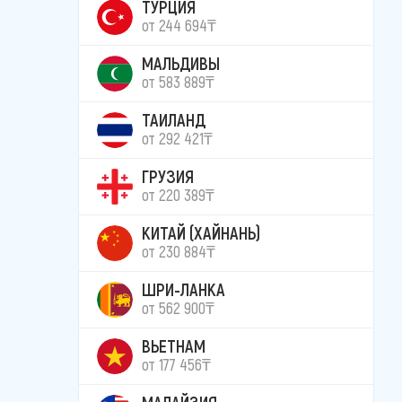
ТУРЦИЯ
от 244 694₸
МАЛЬДИВЫ
от 583 889₸
ТАИЛАНД
от 292 421₸
ГРУЗИЯ
от 220 389₸
КИТАЙ (ХАЙНАНЬ)
от 230 884₸
ШРИ-ЛАНКА
от 562 900₸
ВЬЕТНАМ
от 177 456₸
МАЛАЙЗИЯ