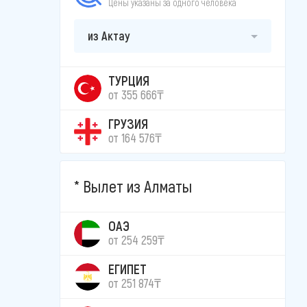
Цены указаны за одного человека
из Актау
ТУРЦИЯ
от 355 666₸
ГРУЗИЯ
от 164 576₸
Вылет из Алматы
ОАЭ
от 254 259₸
ЕГИПЕТ
от 251 874₸