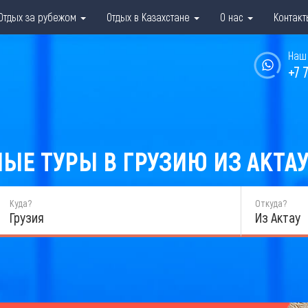
Отдых за рубежом
Отдых в Казахстане
О нас
Контакт
Наш 
+7 
Е ТУРЫ В ГРУЗИЮ ИЗ АКТАУ 
Куда?
Откуда?
Грузия
Из Актау