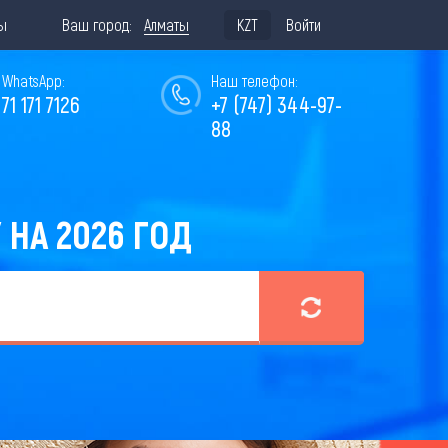
ы
Ваш город:
Алматы
KZT
Войти
WhatsApp:
Наш телефон:
771 171 7126
+7 (747) 344-97-
88
НА 2026 ГОД