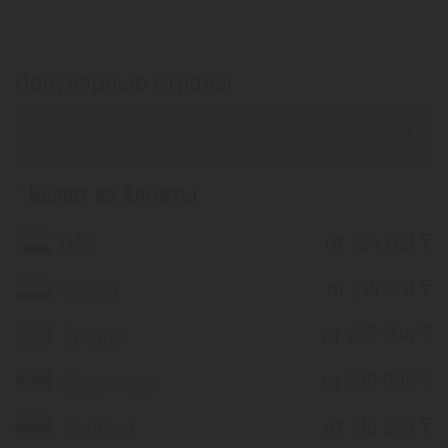
Популярные страны
из Семея
Вылет из Алматы
ОАЭ
от 254 051 ₸
Египет
от 215 920 ₸
Турция
от 255 604 ₸
Мальдивы
от 590 086 ₸
Таиланд
от 318 398 ₸