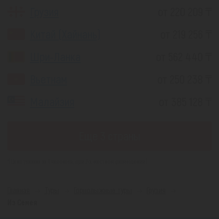
Грузия
от 220 209 ₸
Китай (Хайнань)
от 219 256 ₸
Шри-Ланка
от 562 440 ₸
Вьетнам
от 250 238 ₸
Малайзия
от 385 128 ₸
Еще 3 страны
*(Цена указана за 1 человека, при 2-х местном размещении)
Главная
Туры
Горнолыжные туры
Грузия
Из Семея