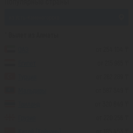
Популярные страны
из Усть-Каменогорска
Вылет из Алматы
ОАЭ
от 254 104 ₸
Египет
от 215 965 ₸
Турция
от 262 289 ₸
Мальдивы
от 587 349 ₸
Таиланд
от 320 849 ₸
Грузия
от 220 256 ₸
Китай (Хайнань)
от 185 453 ₸