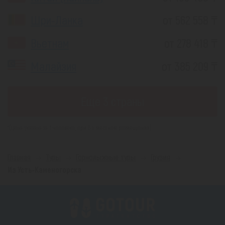
Шри-Ланка
от 562 558 ₸
Вьетнам
от 278 418 ₸
Малайзия
от 385 209 ₸
Еще 3 страны
*(Цена указана за 1 человека, при 2-х местном размещении)
Главная
Туры
Горнолыжные туры
Грузия
Из Усть-Каменогорска