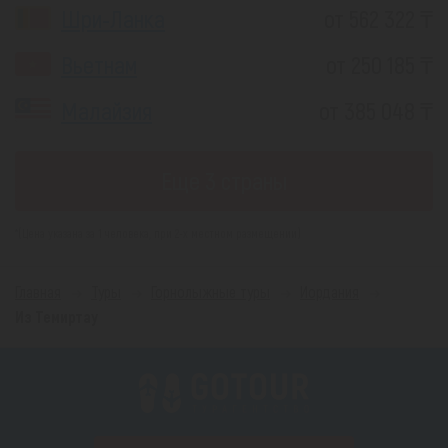
Шри-Ланка
от 562 322 ₸
Вьетнам
от 250 185 ₸
Малайзия
от 385 048 ₸
Еще 3 страны
*(Цена указана за 1 человека, при 2-х местном размещении)
Главная
Туры
Горнолыжные туры
Иордания
Из Темиртау