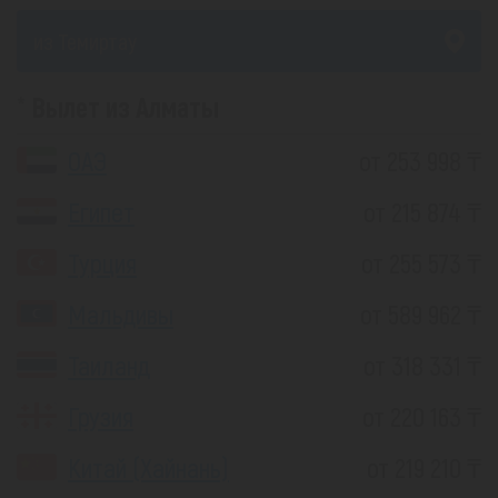
из Темиртау
Вылет из Алматы
ОАЭ
от 253 998 ₸
Египет
от 215 874 ₸
Турция
от 255 573 ₸
Мальдивы
от 589 962 ₸
Таиланд
от 318 331 ₸
Грузия
от 220 163 ₸
Китай (Хайнань)
от 219 210 ₸