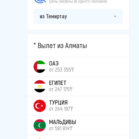
Цены указаны за одного человека
из Темиртау
Вылет из Алматы
ОАЭ
от 253 355₸
ЕГИПЕТ
от 247 175₸
ТУРЦИЯ
от 244 197₸
МАЛЬДИВЫ
от 581 814₸