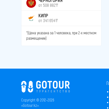
от 508 882₸
КИПР
от 341 654₸
*(Цена указана за 1 человека, при 2-х местном
размещении)
Г
Copyright © 2012–2026
«Gotour.kz».