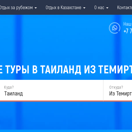
Отдых за рубежом
Отдых в Казахстане
О нас
Контакт
Наш 
+7 
ТУРЫ В ТАИЛАНД ИЗ ТЕМИРТА
Куда?
Откуда?
Таиланд
Из Темирт