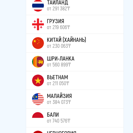
ТАИЛАНД
от 291 382₸
ГРУЗИЯ
от 219 606₸
КИТАЙ (ХАЙНАНЬ)
от 230 063₸
ШРИ-ЛАНКА
от 560 899₸
ВЬЕТНАМ
от 211 050₸
МАЛАЙЗИЯ
от 384 073₸
БАЛИ
от 740 576₸
ЧЕРНОГОРИЯ