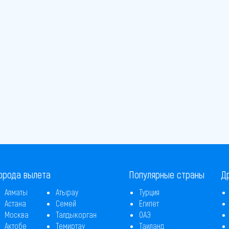
орода вылета
Популярные страны
Д
Алматы
Атырау
Турция
Астана
Семей
Египет
Москва
Талдыкорган
ОАЭ
Актобе
Темиртау
Таиланд