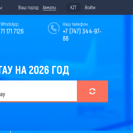
ы
Ваш город:
Алматы
KZT
Войти
WhatsApp:
Наш телефон:
771 171 7126
+7 (747) 344-97-
88
У НА 2026 ГОД
ау