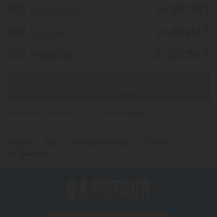
Шри-Ланка
от 560 726 ₸
Вьетнам
от 265 632 ₸
Малайзия
от 383 954 ₸
Еще 3 страны
*(Цена указана за 1 человека, при 2-х местном размещении)
Главная
Туры
Горнолыжные туры
Турция
Из Темиртау