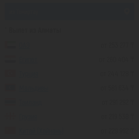
из Темиртау
Вылет из Алматы
ОАЭ
от 253 277 ₸
Египет
от 260 404 ₸
Турция
от 244 128 ₸
Мальдивы
от 581 634 ₸
Таиланд
от 291 292 ₸
Грузия
от 219 538 ₸
Китай (Хайнань)
от 229 992 ₸