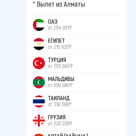
Вылет из Алматы
ОАЭ
от 254 051₸
ЕГИПЕТ
от 215 920₸
ТУРЦИЯ
от 255 604₸
МАЛЬДИВЫ
от 590 086₸
ТАИЛАНД
от 318 398₸
ГРУЗИЯ
от 220 209₸
КИТАЙ (ХАЙНАНЬ)