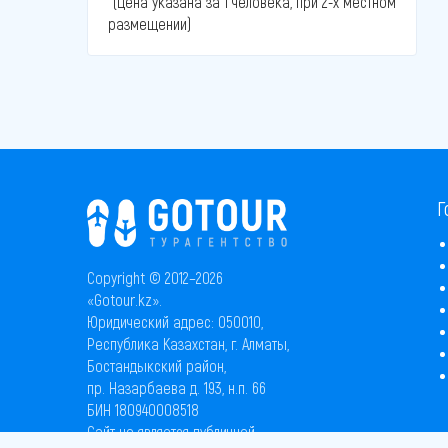
*(Цена указана за 1 человека, при 2-х местном
размещении)
Г
Copyright © 2012–2026
«Gotour.kz».
Юридический адрес: 050010,
Республика Казахстан, г. Алматы,
Бостандыкский район,
пр. Назарбаева д. 193, н.п. 66
БИН 180940008518
Сайт не является публичной