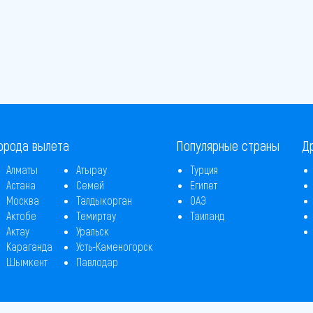
орода вылета
Популярные страны
Д
Алматы
Атырау
Турция
Астана
Семей
Египет
Москва
Талдыкорган
ОАЭ
Актобе
Темиртау
Таиланд
Актау
Уральск
Караганда
Усть-Каменогорск
Шымкент
Павлодар