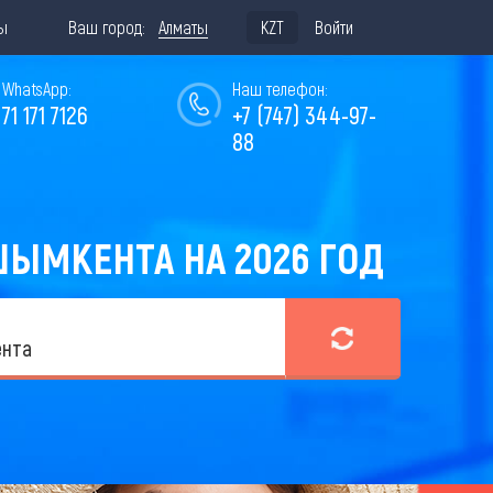
ы
Ваш город:
Алматы
KZT
Войти
WhatsApp:
Наш телефон:
771 171 7126
+7 (747) 344-97-
88
ШЫМКЕНТА НА 2026 ГОД
нта