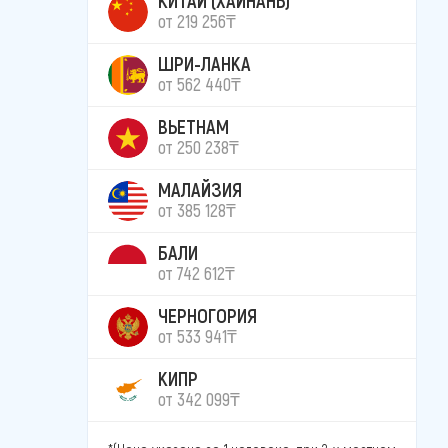
от 219 256₸
ШРИ-ЛАНКА
от 562 440₸
ВЬЕТНАМ
от 250 238₸
МАЛАЙЗИЯ
от 385 128₸
БАЛИ
от 742 612₸
ЧЕРНОГОРИЯ
от 533 941₸
КИПР
от 342 099₸