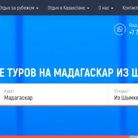
Отдых за рубежом
Отдых в Казахстане
О нас
Контакт
Наш 
+7 
 ТУРОВ НА МАДАГАСКАР ИЗ 
Куда?
Откуда?
Мадагаскар
Из Шымке