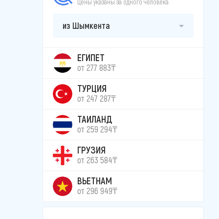
Цены указаны за одного человека
из Шымкента
ЕГИПЕТ
от 277 883₸
ТУРЦИЯ
от 247 287₸
ТАИЛАНД
от 259 294₸
ГРУЗИЯ
от 263 584₸
ВЬЕТНАМ
от 296 949₸