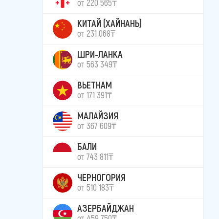
от 220 565₸
КИТАЙ (ХАЙНАНЬ)
от 231 068₸
ШРИ-ЛАНКА
от 563 349₸
ВЬЕТНАМ
от 171 391₸
МАЛАЙЗИЯ
от 367 609₸
БАЛИ
от 743 811₸
ЧЕРНОГОРИЯ
от 510 183₸
АЗЕРБАЙДЖАН
от 459 750₸