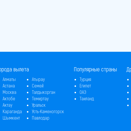
орода вылета
Популярные страны
Д
Алматы
Атырау
Турция
Астана
Семей
Египет
Москва
Талдыкорган
ОАЭ
Актобе
Темиртау
Таиланд
Актау
Уральск
Караганда
Усть-Каменогорск
Шымкент
Павлодар