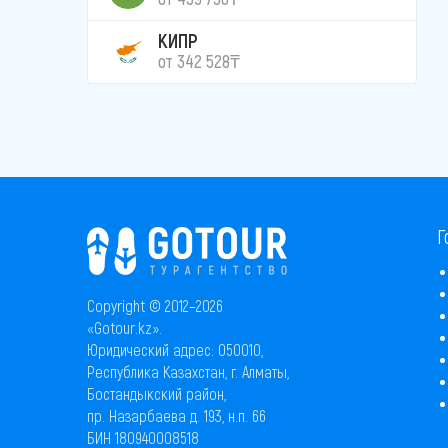
КИПР
от 342 528₸
Г
Copyright © 2012–2026
«Gotour.kz».
Юридический адрес: 050010,
Республика Казахстан, г. Алматы,
Бостандыкский район,
пр. Назарбаева д. 193, н.п. 66
БИН 180940008518