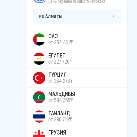
Цены указаны за одного человека
из Алматы
ОАЭ
от 254 461₸
ЕГИПЕТ
от 227 726₸
ТУРЦИЯ
от 234 273₸
МАЛЬДИВЫ
от 584 355₸
ТАИЛАНД
от 280 719₸
ГРУЗИЯ