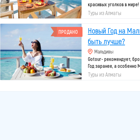
красивых уголков в мире!
белоснежные
Туры из Алматы
...
Новый Год на Мал
ПРОДАНО
быть лучше?
Мальдивы
Gotour- рекомендует, бр
Год заранее, а особенно 
пери...
Туры из Алматы