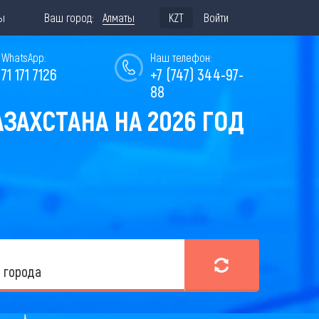
ы
Ваш город:
Алматы
KZT
Войти
WhatsApp:
Наш телефон:
771 171 7126
+7 (747) 344-97-
88
ЗАХСТАНА НА 2026 ГОД
 города