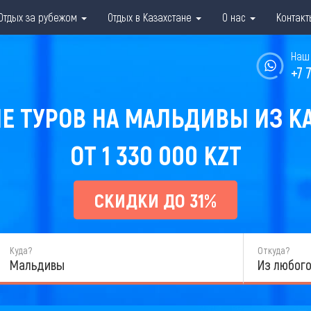
Отдых за рубежом
Отдых в Казахстане
О нас
Контакт
Наш 
+7 
 ТУРОВ НА МАЛЬДИВЫ ИЗ КА
ОТ 1 330 000 KZT
СКИДКИ ДО 31%
Куда?
Откуда?
Мальдивы
Из любого