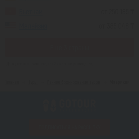
Вьетнам
от 250 185 ₸
Малайзия
от 385 048 ₸
Еще 3 страны
*(Цена указана за 1 человека, при 2-х местном размещении)
Главная
Туры
Раннее бронирование туров
Маврикий
ПОДПИСАТЬСЯ НА РАССЫЛКУ