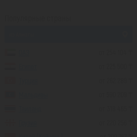
Популярные страны
из Алматы
ОАЭ
от 254 104 ₸
Египет
от 225 500 ₸
Турция
от 262 289 ₸
Мальдивы
от 590 209 ₸
Таиланд
от 318 465 ₸
Грузия
от 220 256 ₸
Китай (Хайнань)
от 209 767 ₸