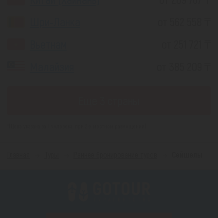
Шри-Ланка
от 562 558 ₸
Вьетнам
от 251 721 ₸
Малайзия
от 385 209 ₸
Еще 3 страны
*(Цена указана за 1 человека, при 2-х местном размещении)
Главная
Туры
Раннее бронирование туров
Сейшелы