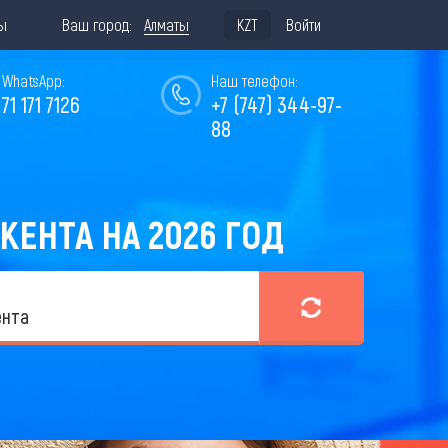
ы
Ваш город:
Алматы
KZT
Войти
WhatsApp:
Наш телефон:
771 171 7126
+7 (747) 344-97-
88
ЕНТА НА 2026 ГОД
нта