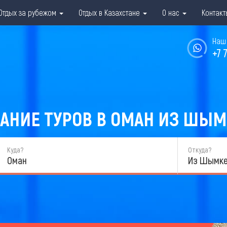
Отдых за рубежом
Отдых в Казахстане
О нас
Контакт
Наш 
+7 
АНИЕ ТУРОВ В ОМАН ИЗ ШЫМК
Куда?
Откуда?
Оман
Из Шымке