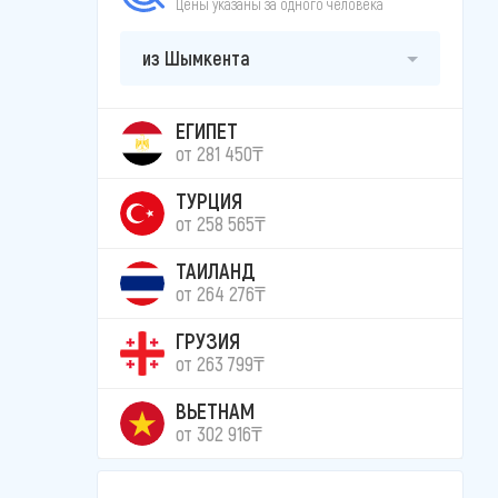
Цены указаны за одного человека
из Шымкента
ЕГИПЕТ
от 281 450₸
ТУРЦИЯ
от 258 565₸
ТАИЛАНД
от 264 276₸
ГРУЗИЯ
от 263 799₸
ВЬЕТНАМ
от 302 916₸