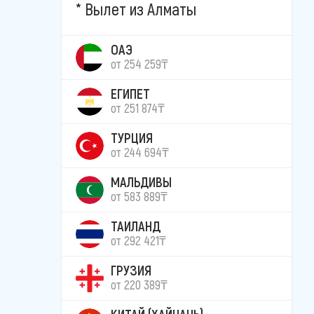
Вылет из Алматы
ОАЭ
от 254 259₸
ЕГИПЕТ
от 251 874₸
ТУРЦИЯ
от 244 694₸
МАЛЬДИВЫ
от 583 889₸
ТАИЛАНД
от 292 421₸
ГРУЗИЯ
от 220 389₸
КИТАЙ (ХАЙНАНЬ)