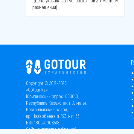
*(Цена указана за 1 человека, при 2-х местном
размещении)
Г
Copyright © 2012–2026
«Gotour.kz».
Юридический адрес: 050010,
Республика Казахстан, г. Алматы,
Бостандыкский район,
пр. Назарбаева д. 193, н.п. 66
БИН 180940008518
Сайт не является публичной