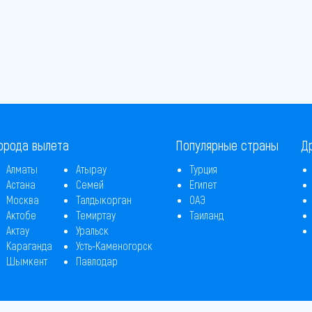
орода вылета
Популярные страны
Д
Алматы
Атырау
Турция
Астана
Семей
Египет
Москва
Талдыкорган
ОАЭ
Актобе
Темиртау
Таиланд
Актау
Уральск
Караганда
Усть-Каменогорск
Шымкент
Павлодар