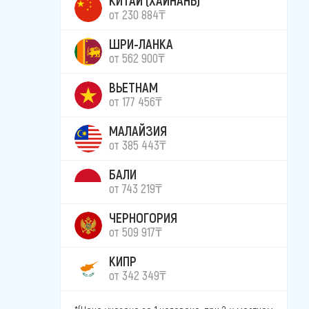
от 230 884₸
ШРИ-ЛАНКА
от 562 900₸
ВЬЕТНАМ
от 177 456₸
МАЛАЙЗИЯ
от 385 443₸
БАЛИ
от 743 219₸
ЧЕРНОГОРИЯ
от 509 917₸
КИПР
от 342 349₸