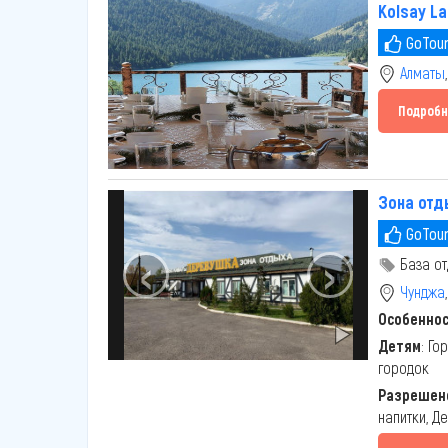
Kolsay La
GoTour
Алматы
Подробн
Зона отд
GoTour
‹
›
База от
Чунджа
Особенно
Детям
: Го
городок
Разрешено
напитки, Д