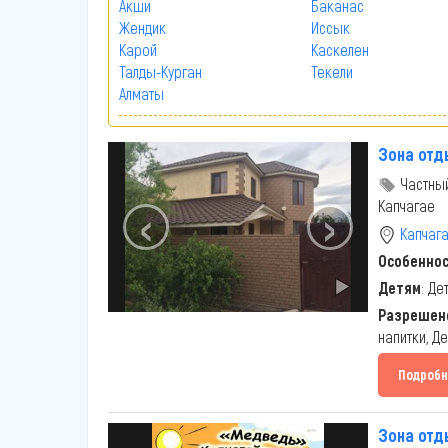
Акши
Баканас
Жендик
Иссык
Карой
Каскелен
Талды-Курган
Текели
Алматы
Зона отд
Частный
‹
›
Капчагае
Капчаг
Особенно
Детям
: Де
Разрешено
напитки, Д
Подробн
Зона отд