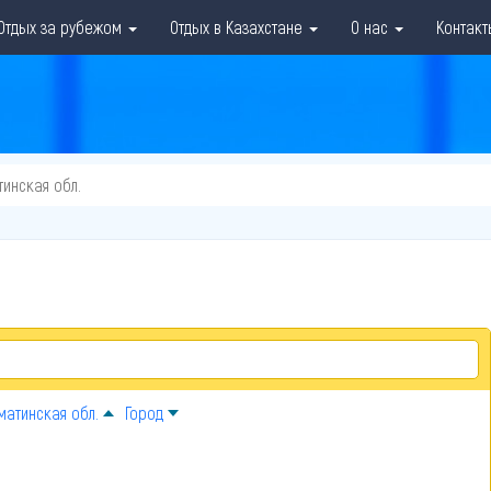
Отдых за рубежом
Отдых в Казахстане
О нас
Контакт
тинская обл.
матинская обл.
Город