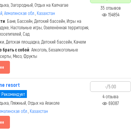
дыха, Загородный, Отдых на Капчагае
35 отзывов
ай
,
Алматинская обл.
,
Казахстан
154854
сти
: Баня, Бассейн, Детский бассейн, Игры на
духе, Настольные игры, Озеленённая территория,
посетителей, Сад
рки, Детская площадка, Детский бассейн, Качели
 брать с собой
: Алкоголь, Безалкогольные
есерты, Мясо, Фрукты
ее
ne resort
-/5.00
 Рекомендует
4 отзыва
дыха, Пляжный, Отдых на Алаколе
69087
лматинская обл.
,
Казахстан
ее