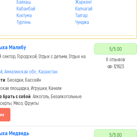
Балхаш
Жаркент
Кабанбай
Капчагай
Коктума
Талгар
Тургень
Чунджа
ыха Малибу
5/5.00
 сектор, Городской, Отдых с детьми, Отдых на
6 отзывов
121623
ай
,
Алматинская обл.
,
Казахстан
сти
: Беседки, Бассейн
тская площадка, Игрушки, Качели
 брать с собой
: Алкоголь, Безалкогольные
есерты, Мясо, Фрукты
ее
ыха Медведь
5/5.00