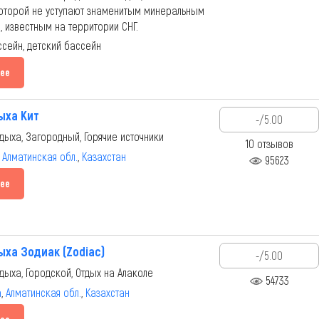
оторой не уступают знаменитым минеральным
, известным на территории СНГ.
ссейн, детский бассейн
ее
ыха Кит
-/5.00
дыха, Загородный, Горячие источники
10 отзывов
,
Алматинская обл.
,
Казахстан
95623
ее
ыха Зодиак (Zodiac)
-/5.00
дыха, Городской, Отдых на Алаколе
54733
а
,
Алматинская обл.
,
Казахстан