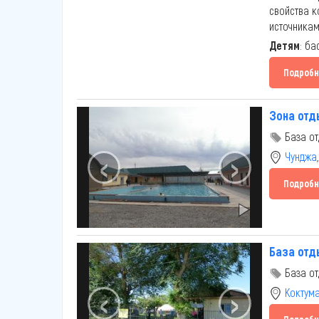
свойства к
источникам
Детям
: ба
Подробн
Зона отд
База от
‹
›
Чунджа
Подробн
База отд
База от
‹
›
Коктум