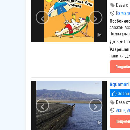
База от
‹
›
Капчаг
Особенно
свежем воз
Пледы для 
Детям
: Го
Разрешено
напитки, Д
Подробн
Aquamari
GoTour
‹
›
База от
Акши
,
А
Подробн