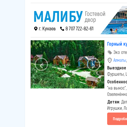
Горный к
Эко оте
‹
›
Алматы
Выездное
Фуршеты, 
Особенно
"на вынос"
Озеленённа
Детям
: Де
Игрушки, Л
Подробн