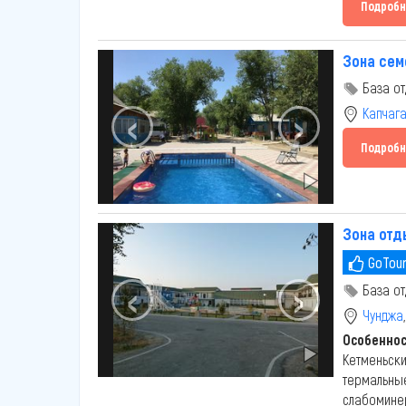
Подробн
Зона сем
База от
‹
›
Капчаг
Подробн
Зона отд
GoTour
‹
›
База от
Чунджа
Особенно
Кетменьски
термальные
слабомине