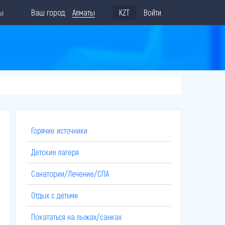
ы
Ваш город:
Алматы
KZT
Войти
Горячие источники
Детские лагеря
Санатории/Лечение/СПА
Отдых с детьми
Покататься на лыжах/санках