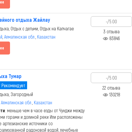
ее
ейного отдыха Жайлау
-/5.00
дыха, Отдых с детьми, Отдых на Капчагае
3 отзыва
ай
,
Алматинская обл.
,
Казахстан
83846
ее
ыха Тумар
-/5.00
 Рекомендует
22 отзыва
дыха, Загородный
130218
,
Алматинская обл.
,
Казахстан
сти
: меньше чем в часе езды от Чунджи между
ми горами и долиной реки Или расположены
 артезианские источники со
рализованной радоновой водой, лечебные