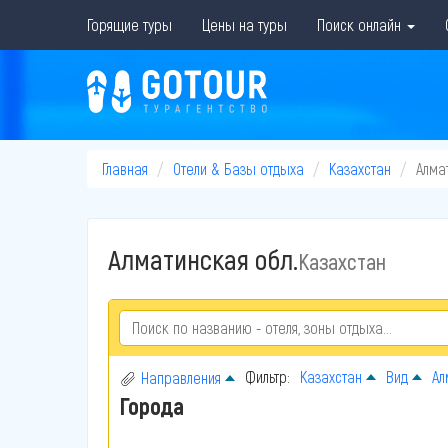
Горящие туры
Цены на туры
Поиск онлайн
Главная
Отели & Базы отдыха
Казахстан
Алма
Алматинская обл.
Казахстан
Фильтр:
Казахстан
Вид
Ал
Направления
Города