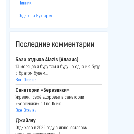
Пикник
Отдых на Бухтарме
Последние комментарии
База отдыха Alazis (Алазис)
10 месяцев я буду там я буду не одна и я буду
с братом будем...
Все Отзывы
Санаторий «Березняки»
Укреплял своё здоровье в санатории
«Березняки» с 1 по 15 ию...
Все Отзывы
Джайляу
Отдыхала в 2026 году в июне ,осталась
ужасное впечатление .Н...