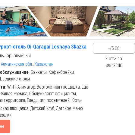
урорт-отель Oi-Qaragai Lesnaya Skazka
-/5.00
ль, Горнолыжный
2 отзыва
,
Алматинская обл.
,
Казахстан
125110
 обслуживание
: Банкеты, Кофе-брейки,
Шведские столы
сти
: Wi-Fi, Аниматор, Вертолетная площадка, Еда
, Живая музыка, Обслуживают официанты,
я территория, Пледы для посетителей, Юрты
тская площадка, Детский клуб, Детское меню,
азелки
ее