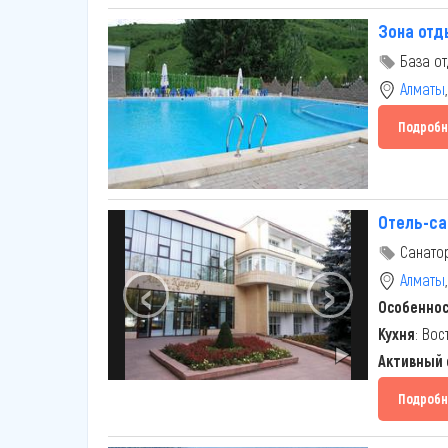
Зона отд
База от
Алматы
Подробн
Отель-сан
Санатор
‹
›
Алматы
Особенно
Кухня
: Вос
Активный
Подробн