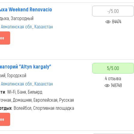
ыха Weekend Renovacio
-/5.00
дыха, Загородный
84474
,
Алматинская обл.
,
Казахстан
ее
аторий "Altyn kargaly"
5/5.00
ий, Городской
4 отзыва
,
Алматинская обл.
,
Казахстан
148748
сти
: Wi-Fi, Баня, Бильярд
точная, Домашняя, Европейская, Русская
 отдых
: Волейбол, Спортивная площадка
ее