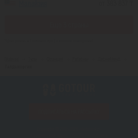
Малайзия
от 383 837 ₸
Еще 3 страны
*(Цена указана за 1 человека, при 2-х местном размещении)
Главная
Туры
Франция
Регионы
Диснейленд
Талдыкорган
ПОДПИСАТЬСЯ НА РАССЫЛКУ
Copyright © 2012–2026 «Gotour.kz».
Юридический адрес: 050010, Республика