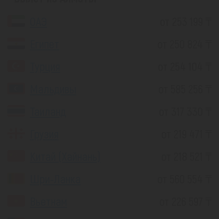
ОАЭ
от 253 199 ₸
Египет
от 250 824 ₸
Турция
от 254 104 ₸
Мальдивы
от 585 256 ₸
Таиланд
от 317 330 ₸
Грузия
от 219 471 ₸
Китай (Хайнань)
от 218 521 ₸
Шри-Ланка
от 560 554 ₸
Вьетнам
от 226 597 ₸