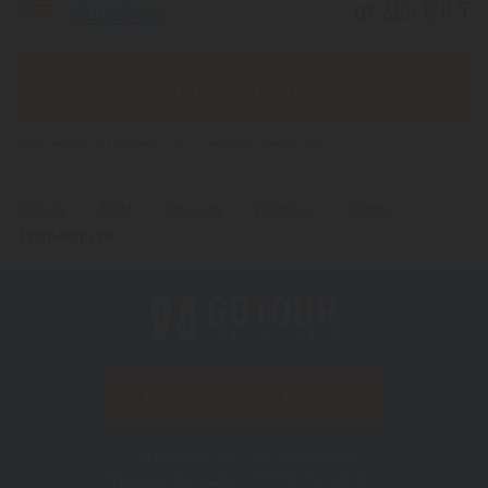
Малайзия
от 385 128 ₸
Еще 3 страны
*(Цена указана за 1 человека, при 2-х местном размещении)
Главная
Туры
Франция
Регионы
Париж
Талдыкорган
ПОДПИСАТЬСЯ НА РАССЫЛКУ
Copyright © 2012–2026 «Gotour.kz».
Юридический адрес: 050010, Республика