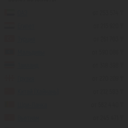
ОАЭ
от 253 574 ₸
Египет
от 215 920 ₸
Турция
от 261 703 ₸
Мальдивы
от 590 086 ₸
Таиланд
от 318 398 ₸
Грузия
от 220 209 ₸
Китай (Хайнань)
от 212 583 ₸
Шри-Ланка
от 562 440 ₸
Вьетнам
от 245 471 ₸