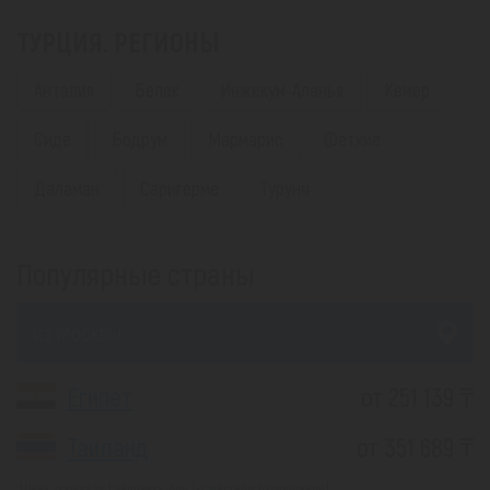
ТУРЦИЯ. РЕГИОНЫ
Анталия
Белек
Инжекум-Аланья
Кемер
Сиде
Бодрум
Мармарис
Фетхие
Даламан
Саригерме
Турунч
Популярные страны
из Москвы
Египет
от 251 139 ₸
Таиланд
от 351 689 ₸
*(Цена указана за 1 человека, при 2-х местном размещении)