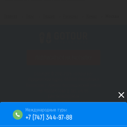
Главная
Туры
Турция
Регионы
Кемер
Москва
ПОДПИСАТЬСЯ НА РАССЫЛКУ
Copyright © 2012–2026 «Gotour.kz».
Юридический адрес: 050010, Республика
Казахстан, г. Алматы, Бостандыкский район,
пр. Назарбаева д. 193, н.п. 66
БИН 180940008518
Сайт не является публичной офертой
Пользовательское соглашение
+7 (747) 344-97-88