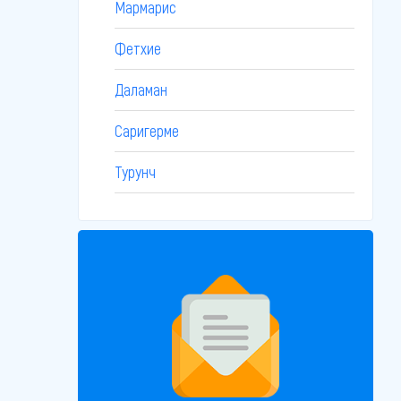
Мармарис
Фетхие
Даламан
Саригерме
Турунч