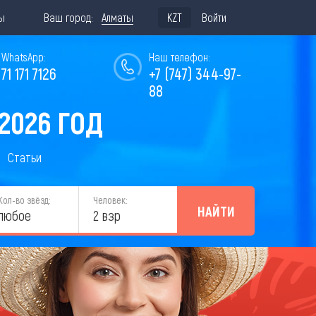
ы
Ваш город:
Алматы
KZT
Войти
WhatsApp:
Наш телефон:
771 171 7126
+7 (747) 344-97-
88
2026 ГОД
Статьи
Кол-во звёзд:
Человек:
НАЙТИ
любое
2 взр