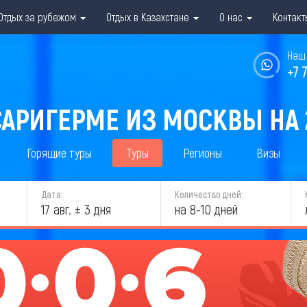
Отдых за рубежом
Отдых в Казахстане
О нас
Контакт
Наш 
+7 
САРИГЕРМЕ ИЗ МОСКВЫ НА 
Горящие туры
Туры
Регионы
Визы
Дата:
Количество дней:
17 авг. ± 3 дня
на 8-10 дней