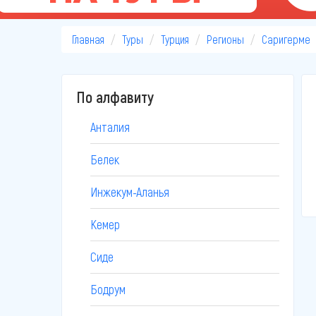
Главная
Туры
Турция
Регионы
Саригерме
По алфавиту
Анталия
Белек
Инжекум-Аланья
Кемер
Сиде
Бодрум