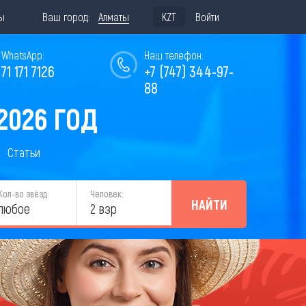
ы
Ваш город:
Алматы
KZT
Войти
WhatsApp:
Наш телефон:
771 171 7126
+7 (747) 344-97-
88
2026 ГОД
Статьи
Кол-во звёзд:
Человек:
НАЙТИ
любое
2 взр