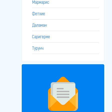
Мармарис
Фетхие
Даламан
Саригерме
Турунч