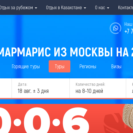
Отдых за рубежом
Отдых в Казахстане
О нас
Контакт
Наш 
+7 
МАРМАРИС ИЗ МОСКВЫ НА 
Горящие туры
Туры
Регионы
Визы
Дата:
Количество дней:
18 авг. ± 3 дня
на 8-10 дней