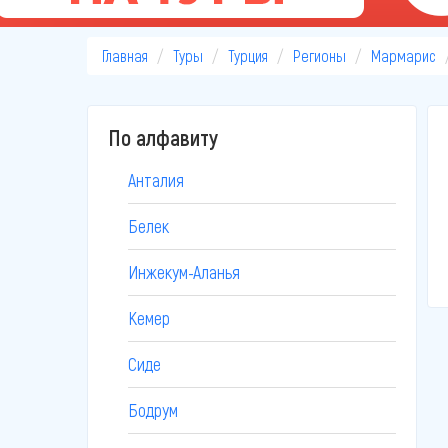
Главная
Туры
Турция
Регионы
Мармарис
По алфавиту
Анталия
Белек
Инжекум-Аланья
Кемер
Сиде
Бодрум