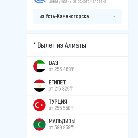
Цены указаны за одного человека
из Усть-Каменогорска
Вылет из Алматы
ОАЭ
от 253 468₸
ЕГИПЕТ
от 215 829₸
ТУРЦИЯ
от 255 558₸
МАЛЬДИВЫ
от 589 838₸