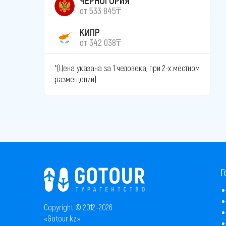
от 533 845₸
КИПР
от 342 038₸
*(Цена указана за 1 человека, при 2-х местном
размещении)
Г
Copyright © 2012–2026
«Gotour.kz».