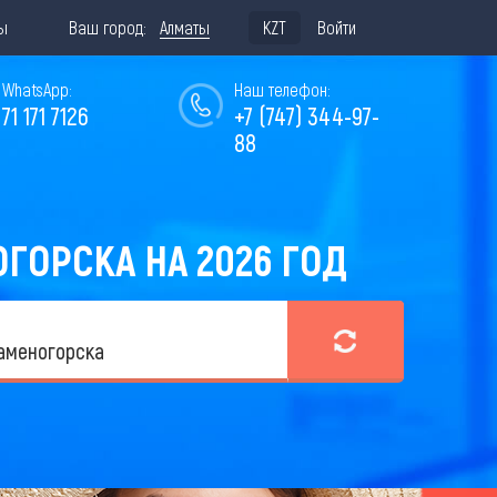
ы
Ваш город:
Алматы
KZT
Войти
WhatsApp:
Наш телефон:
771 171 7126
+7 (747) 344-97-
88
ГОРСКА НА 2026 ГОД
аменогорска