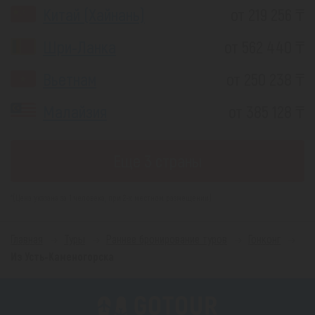
Китай (Хайнань)
от 219 256 ₸
Шри-Ланка
от 562 440 ₸
Вьетнам
от 250 238 ₸
Малайзия
от 385 128 ₸
Еще 3 страны
*(Цена указана за 1 человека, при 2-х местном размещении)
Главная
Туры
Раннее бронирование туров
Гонконг
Из Усть-Каменогорска