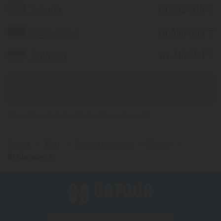
Турция
от 255 604 ₸
Мальдивы
от 590 086 ₸
Таиланд
от 318 398 ₸
Еще 8 стран
*(Цена указана за 1 человека, при 2-х местном размещении)
Главная
Туры
Горнолыжные туры
Гонконг
Из Шымкента