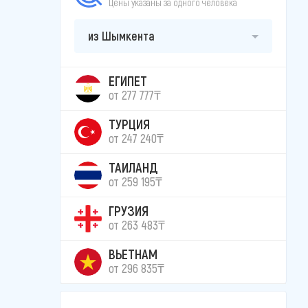
Цены указаны за одного человека
из Шымкента
ЕГИПЕТ
от 277 777₸
ТУРЦИЯ
от 247 240₸
ТАИЛАНД
от 259 195₸
ГРУЗИЯ
от 263 483₸
ВЬЕТНАМ
от 296 835₸