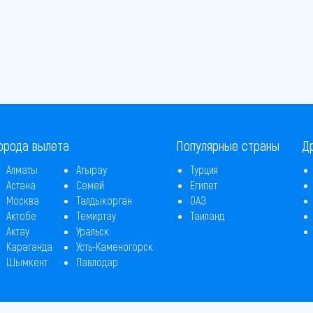
орода вылета
Популярные страны
Д
Алматы
Атырау
Турция
Астана
Семей
Египет
Москва
Талдыкорган
ОАЭ
Актобе
Темиртау
Таиланд
Актау
Уральск
Караганда
Усть-Каменогорск
Шымкент
Павлодар