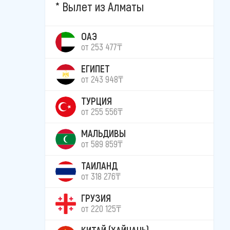
Вылет из Алматы
ОАЭ
от 253 477₸
ЕГИПЕТ
от 243 948₸
ТУРЦИЯ
от 255 556₸
МАЛЬДИВЫ
от 589 859₸
ТАИЛАНД
от 318 276₸
ГРУЗИЯ
от 220 125₸
КИТАЙ (ХАЙНАНЬ)