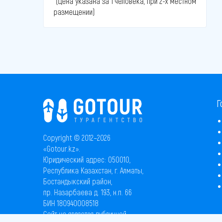
*(Цена указана за 1 человека, при 2-х местном
размещении)
Г
Copyright © 2012–2026
«Gotour.kz».
Юридический адрес: 050010,
Республика Казахстан, г. Алматы,
Бостандыкский район,
пр. Назарбаева д. 193, н.п. 66
БИН 180940008518
Сайт не является публичной