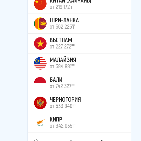
от 219 172₸
ШРИ-ЛАНКА
от 562 225₸
ВЬЕТНАМ
от 227 272₸
МАЛАЙЗИЯ
от 384 981₸
БАЛИ
от 742 327₸
ЧЕРНОГОРИЯ
от 533 840₸
КИПР
от 342 035₸