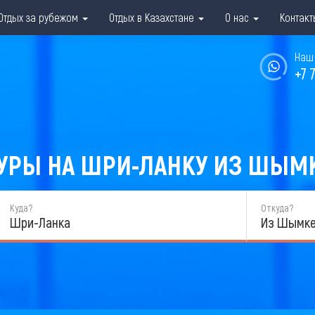
Отдых за рубежом
Отдых в Казахстане
О нас
Контакт
Наш 
+7 
РЫ НА ШРИ-ЛАНКУ ИЗ ШЫМКЕ
Куда?
Откуда?
Шри-Ланка
Из Шымке