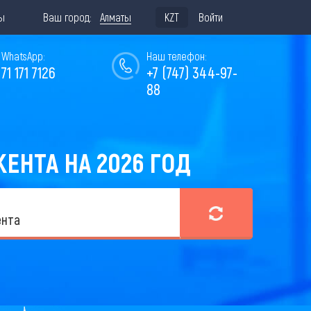
ы
Ваш город:
Алматы
KZT
Войти
WhatsApp:
Наш телефон:
771 171 7126
+7 (747) 344-97-
88
НТА НА 2026 ГОД
нта