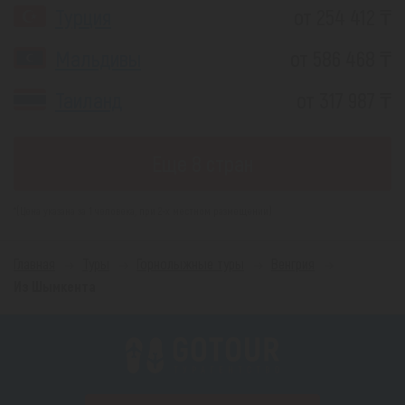
Турция
от 254 412 ₸
Мальдивы
от 586 468 ₸
Таиланд
от 317 987 ₸
Еще 8 стран
*(Цена указана за 1 человека, при 2-х местном размещении)
Главная
Туры
Горнолыжные туры
Венгрия
Из Шымкента