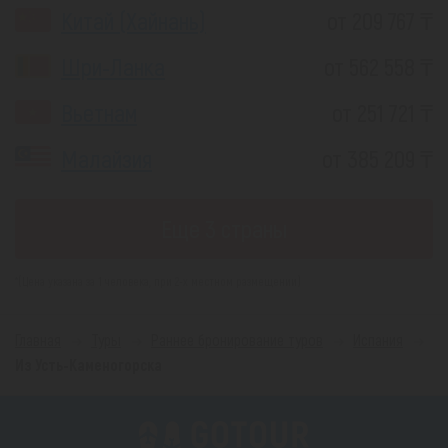
Китай (Хайнань)
от 209 767 ₸
Шри-Ланка
от 562 558 ₸
Вьетнам
от 251 721 ₸
Малайзия
от 385 209 ₸
Еще 3 страны
*(Цена указана за 1 человека, при 2-х местном размещении)
Главная
Туры
Раннее бронирование туров
Испания
Из Усть-Каменогорска