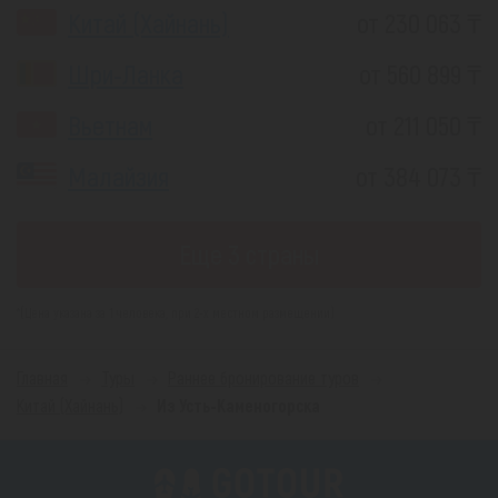
Китай (Хайнань)
от 230 063 ₸
Шри-Ланка
от 560 899 ₸
Вьетнам
от 211 050 ₸
Малайзия
от 384 073 ₸
Еще 3 страны
*(Цена указана за 1 человека, при 2-х местном размещении)
Главная
Туры
Раннее бронирование туров
Китай (Хайнань)
Из Усть-Каменогорска