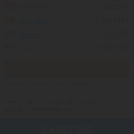
Китай (Хайнань)
от 212 583 ₸
Шри-Ланка
от 562 440 ₸
Вьетнам
от 245 471 ₸
Малайзия
от 385 128 ₸
Еще 3 страны
*(Цена указана за 1 человека, при 2-х местном размещении)
Главная
Туры
Раннее бронирование туров
Словения
Из Усть-Каменогорска