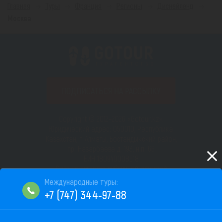
Главная
Туры
Франция
Регионы
Диснейленд
Москва
ПОДПИСАТЬСЯ НА РАССЫЛКУ
Copyright © 2012–2026 «Gotour.kz».
Юридический адрес: 050010, Республика
Казахстан, г. Алматы, Бостандыкский район,
пр. Назарбаева д. 193, н.п. 66
БИН 180940008518
Сайт не является публичной офертой
Пользовательское соглашение
+7 (747) 344-97-88