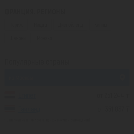
ФРАНЦИЯ. РЕГИОНЫ
Париж
Ницца
Диснейленд
Канны
Шамони
Монако
Популярные страны
из Москвы
Египет
от 251 244 ₸
Таиланд
от 351 837 ₸
*(Цена указана за 1 человека, при 2-х местном размещении)