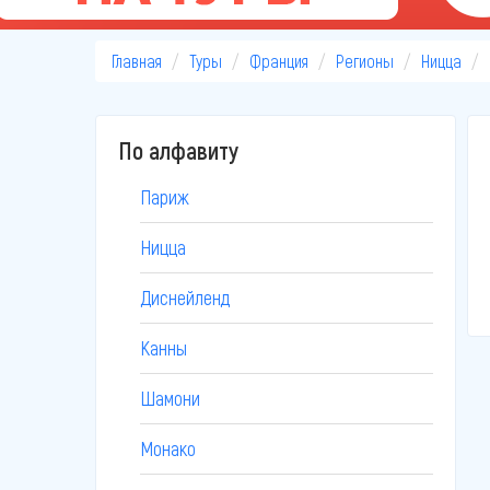
Главная
Туры
Франция
Регионы
Ницца
По алфавиту
Париж
Ницца
Диснейленд
Канны
Шамони
Монако