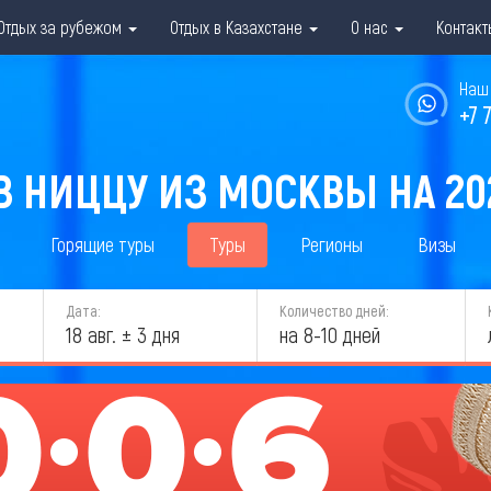
Отдых за рубежом
Отдых в Казахстане
О нас
Контакт
Наш 
+7 
В НИЦЦУ ИЗ МОСКВЫ НА 20
Горящие туры
Туры
Регионы
Визы
Дата:
Количество дней:
18 авг. ± 3 дня
на 8-10 дней