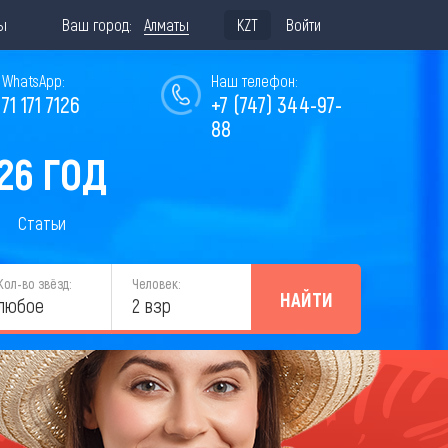
ы
Ваш город:
Алматы
KZT
Войти
WhatsApp:
Наш телефон:
771 171 7126
+7 (747) 344-97-
88
26 ГОД
Статьи
Кол-во звёзд:
Человек:
НАЙТИ
любое
2 взр