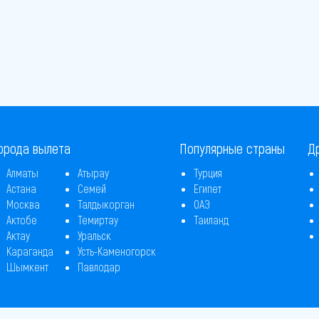
орода вылета
Популярные страны
Д
Алматы
Атырау
Турция
Астана
Семей
Египет
Москва
Талдыкорган
ОАЭ
Актобе
Темиртау
Таиланд
Актау
Уральск
Караганда
Усть-Каменогорск
Шымкент
Павлодар