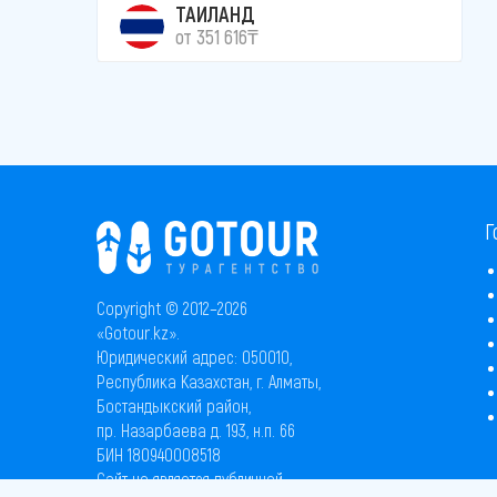
ТАИЛАНД
от 351 616₸
Г
Copyright © 2012–2026
«Gotour.kz».
Юридический адрес: 050010,
Республика Казахстан, г. Алматы,
Бостандыкский район,
пр. Назарбаева д. 193, н.п. 66
БИН 180940008518
Сайт не является публичной