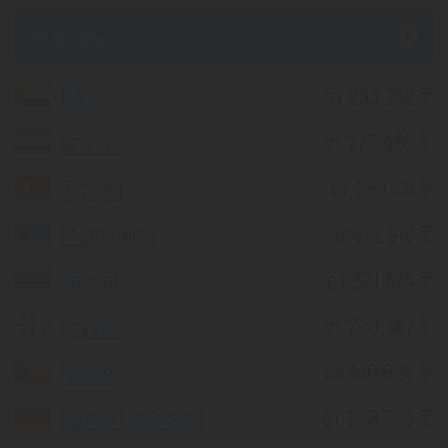
из Астаны
ОАЭ
от 253 252 ₸
Египет
от 277 485 ₸
Турция
от 280 711 ₸
Мальдивы
от 622 916 ₸
Таиланд
от 321 674 ₸
Грузия
от 220 467 ₸
Чехия
от 410 824 ₸
Китай (Хайнань)
от 238 523 ₸