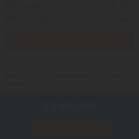
Вьетнам
от 270 358 ₸
Черногория
от 517 682 ₸
Еще 1 страну
*(Цена указана за 1 человека, при 2-х местном размещении)
Главная
Туры
Раннее бронирование туров
Австрия
Из Астаны
ПОДПИСАТЬСЯ НА РАССЫЛКУ