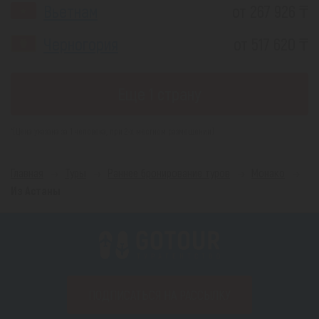
Вьетнам
от 267 926 ₸
Черногория
от 517 620 ₸
Еще 1 страну
*(Цена указана за 1 человека, при 2-х местном размещении)
Главная
Туры
Раннее бронирование туров
Монако
Из Астаны
ПОДПИСАТЬСЯ НА РАССЫЛКУ