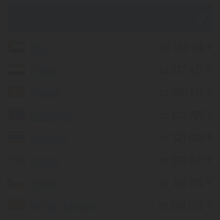
из Астаны
ОАЭ
от 253 199 ₸
Египет
от 277 427 ₸
Турция
от 280 677 ₸
Мальдивы
от 622 785 ₸
Таиланд
от 321 606 ₸
Грузия
от 220 421 ₸
Чехия
от 410 774 ₸
Китай (Хайнань)
от 246 073 ₸