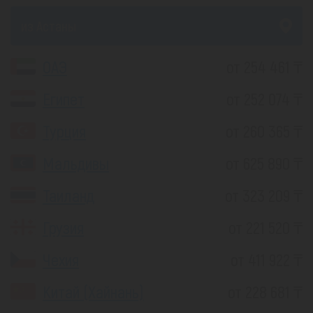
из Астаны
ОАЭ
от 254 461 ₸
Египет
от 252 074 ₸
Турция
от 260 365 ₸
Мальдивы
от 625 890 ₸
Таиланд
от 323 209 ₸
Грузия
от 221 520 ₸
Чехия
от 411 922 ₸
Китай (Хайнань)
от 228 681 ₸