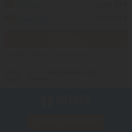
Вьетнам
от 266 397 ₸
Черногория
от 474 099 ₸
Еще 1 страну
*(Цена указана за 1 человека, при 2-х местном размещении)
Главная
Туры
Раннее бронирование туров
Барбадос
Из Астаны
ПОДПИСАТЬСЯ НА РАССЫЛКУ