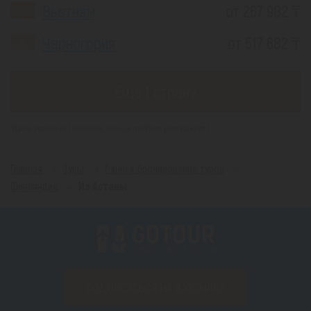
Вьетнам
от 267 982 ₸
Черногория
от 517 682 ₸
Еще 1 страну
*(Цена указана за 1 человека, при 2-х местном размещении)
Главная
Туры
Раннее бронирование туров
Финляндия
Из Астаны
ПОДПИСАТЬСЯ НА РАССЫЛКУ