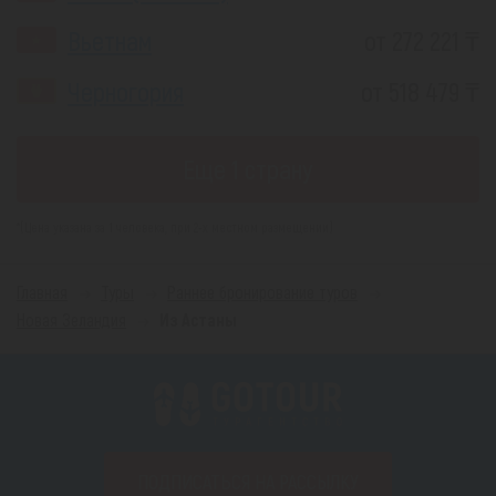
Вьетнам
от 272 221 ₸
Черногория
от 518 479 ₸
Еще 1 страну
*(Цена указана за 1 человека, при 2-х местном размещении)
Главная
Туры
Раннее бронирование туров
Новая Зеландия
Из Астаны
ПОДПИСАТЬСЯ НА РАССЫЛКУ