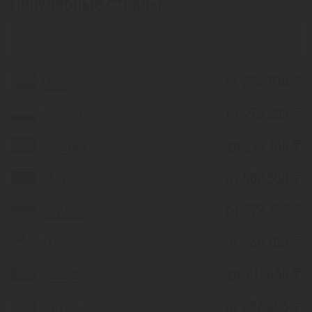
Популярные страны
из Астаны
ОАЭ
от 254 104 ₸
Египет
от 278 895 ₸
Турция
от 277 816 ₸
Мальдивы
от 562 558 ₸
Таиланд
от 322 756 ₸
Грузия
от 234 081 ₸
Чехия
от 411 456 ₸
Китай (Хайнань)
от 267 453 ₸